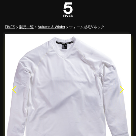
メインナビゲーション
FIVES
>
製品一覧
>
Autumn & Winter
>
ウォーム起毛Vネック
Previous
Next