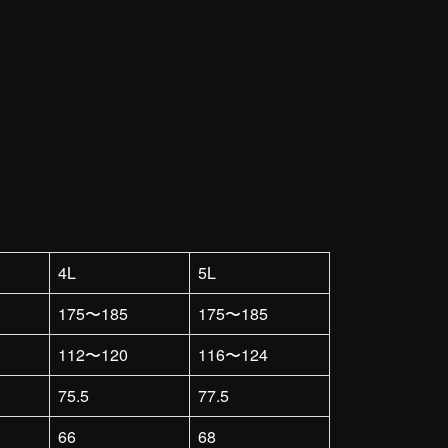
4L
5L
175〜185
175〜185
112〜120
116〜124
75.5
77.5
66
68