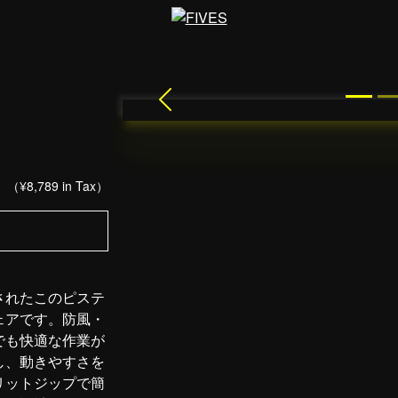
Previous
0
（¥8,789 in Tax）
。
されたこのピステ
ェアです。防風・
でも快適な作業が
し、動きやすさを
リットジップで簡