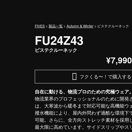
メインナビゲーション
FIVES
>
製品一覧
>
Autumn & Winter
>
ピステクルーネック
FU24Z43
ピステクルーネック
¥7,99
フクくる〜！で購入する
自在に動ける、物流プロのための究極ウェア
物流業界のプロフェッショナルのために開発
は、大寒波から暖冬まで対応可能な高機能ウ
撥水機能により、屋内外問わず過酷な環境下
可能。さらに、全方向ストレッチ素材を採用
最大限に高めています。サイドスリップやス