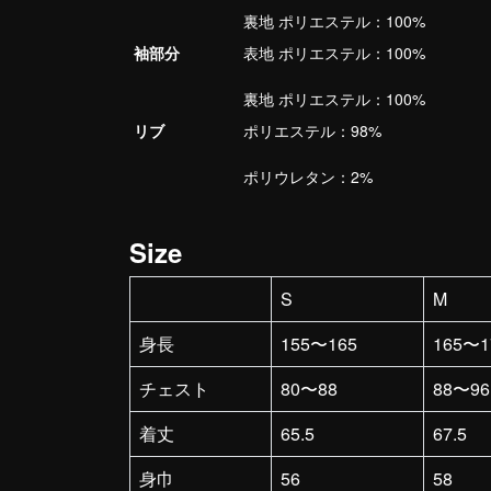
裏地 ポリエステル：100%
袖部分
表地 ポリエステル：100%
裏地 ポリエステル：100%
リブ
ポリエステル：98%
ポリウレタン：2%
Size
S
M
身長
155〜165
165〜1
チェスト
80〜88
88〜96
着丈
65.5
67.5
身巾
56
58