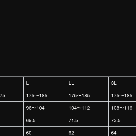
L
LL
3L
75
175〜185
175〜185
175〜185
96〜104
104〜112
108〜116
69.5
71.5
73.5
60
62
64