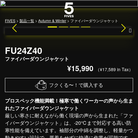
メインナビゲーション
FIVES
>
製品一覧
>
Autumn & Winter
>
ファイバーダウンジャケット
Previous
Next
FU24Z40
ファイバーダウンジャケット
¥15,990
（¥17,589 in Tax）
フクくる〜！で購入する
プロスペック機能満載！極寒で働くワーカーの声から生ま
れたファイバーダウンジャケット
厳しい寒さに耐えながら働く現場の声から生まれた「ファ
イバーダウンジャケット」は、-20℃まで対応する高い防
寒性能を備えています。袖部分の中綿を調整し、軽量かつ
動きやすい設計で、厚着をせずに快適に作業が可能です。