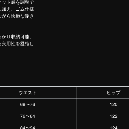
ィット感を調整で
に加え、ゴム仕様
ながら快適な穿き
っかり収納可能。
る実用性を凝縮し
ウエスト
ヒップ
68〜76
120
76〜84
122
84〜94
124