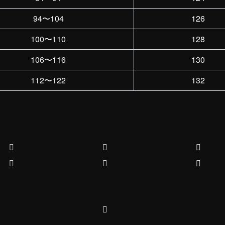
94〜104
126
100〜110
128
106〜116
130
112〜122
132