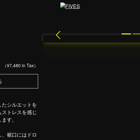
Previous
0
（¥7,480 in Tax）
る
したシルエットを
もストレスを感じ
します。
し、裾口にはドロ