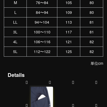
M
76〜84
105
80
L
84〜94
109
80
LL
94〜104
113
81
3L
100〜110
117
81
4L
106〜116
121
82
5L
112〜122
125
82
単位cm
Details